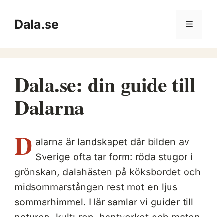
Hoppa
till
Dala.se
Meny
innehåll
Dala.se: din guide till
Dalarna
D
alarna är landskapet där bilden av
Sverige ofta tar form: röda stugor i
grönskan, dalahästen på köksbordet och
midsommarstången rest mot en ljus
sommarhimmel. Här samlar vi guider till