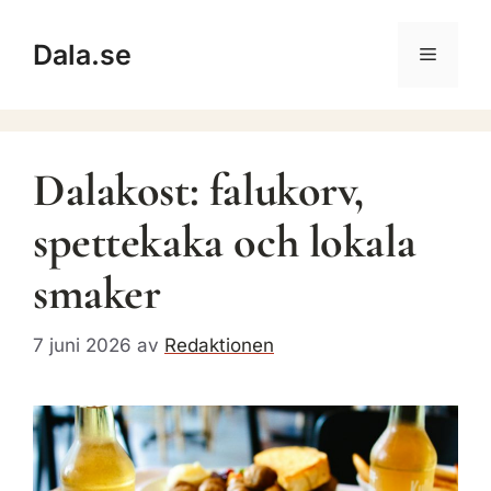
Hoppa
till
Dala.se
Meny
innehåll
Dalakost: falukorv,
spettekaka och lokala
smaker
7 juni 2026
av
Redaktionen