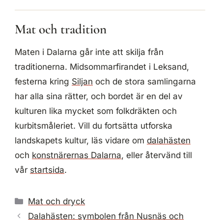
Mat och tradition
Maten i Dalarna går inte att skilja från
traditionerna. Midsommarfirandet i Leksand,
festerna kring
Siljan
och de stora samlingarna
har alla sina rätter, och bordet är en del av
kulturen lika mycket som folkdräkten och
kurbitsmåleriet. Vill du fortsätta utforska
landskapets kultur, läs vidare om
dalahästen
och
konstnärernas Dalarna
, eller återvänd till
vår
startsida
.
Kategorier
Mat och dryck
Dalahästen: symbolen från Nusnäs och