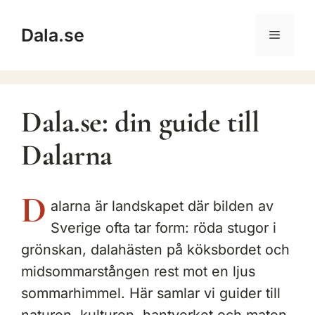
Hoppa
till
Dala.se
Meny
innehåll
Dala.se: din guide till
Dalarna
D
alarna är landskapet där bilden av
Sverige ofta tar form: röda stugor i
grönskan, dalahästen på köksbordet och
midsommarstången rest mot en ljus
sommarhimmel. Här samlar vi guider till